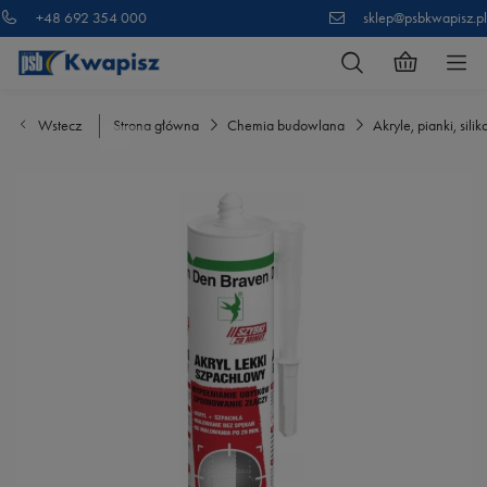
+48 692 354 000
sklep@psbkwapisz.pl
Wstecz
Strona główna
Chemia budowlana
Akryle, pianki, silik