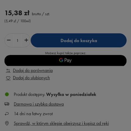
15,38 zł
brutto
/
szt.
(5,49 zł / 100ml)
Dodaj do koszyka
Możesz kupić także poprzez:
Dodaj do porównania
Dodaj do ulubionych
Produkt dostępny
Wysyłka
w poniedziałek
Darmowa i szybka dostawa
14
dni na łatwy zwrot
Sprawdź, w którym sklepie obejrzysz i kupisz od ręki