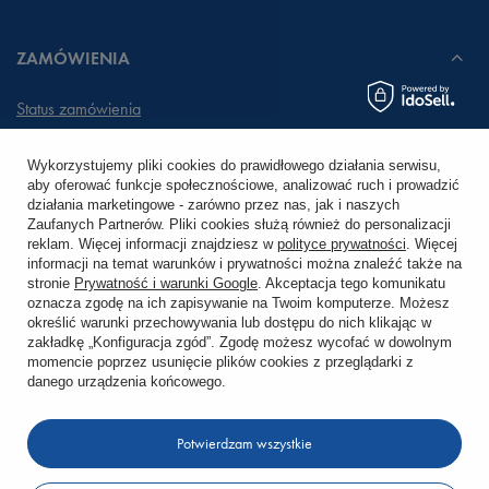
ZAMÓWIENIA
Status zamówienia
Śledzenie przesyłki
Wykorzystujemy pliki cookies do prawidłowego działania serwisu,
aby oferować funkcje społecznościowe, analizować ruch i prowadzić
Chcę zareklamować produkt
działania marketingowe - zarówno przez nas, jak i naszych
Zaufanych Partnerów. Pliki cookies służą również do personalizacji
Chcę zwrócić produkt
reklam. Więcej informacji znajdziesz w
polityce prywatności
. Więcej
informacji na temat warunków i prywatności można znaleźć także na
stronie
Prywatność i warunki Google
. Akceptacja tego komunikatu
Chcę wymienić towar
oznacza zgodę na ich zapisywanie na Twoim komputerze. Możesz
określić warunki przechowywania lub dostępu do nich klikając w
zakładkę „Konfiguracja zgód”. Zgodę możesz wycofać w dowolnym
KONTO
momencie poprzez usunięcie plików cookies z przeglądarki z
danego urządzenia końcowego.
REGULAMINY
Potwierdzam wszystkie
KONTAKT