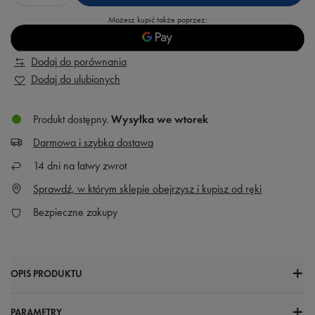
Możesz kupić także poprzez:
Dodaj do porównania
Dodaj do ulubionych
Produkt dostępny
Wysyłka
we wtorek
Darmowa i szybka dostawa
14
dni na łatwy zwrot
Sprawdź, w którym sklepie obejrzysz i kupisz od ręki
Bezpieczne zakupy
OPIS PRODUKTU
PARAMETRY