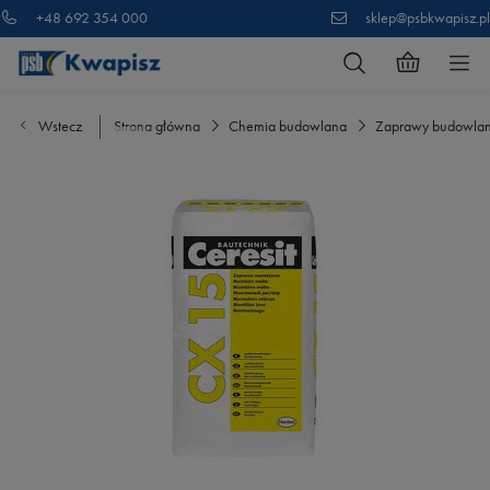
+48 692 354 000
sklep@psbkwapisz.pl
Wstecz
Strona główna
Chemia budowlana
Zaprawy budowla