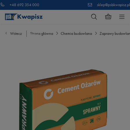
+48 692 354 000
sklep@psbkwapisz.pl
Wstecz
Strona główna
Chemia budowlana
Zaprawy budowla