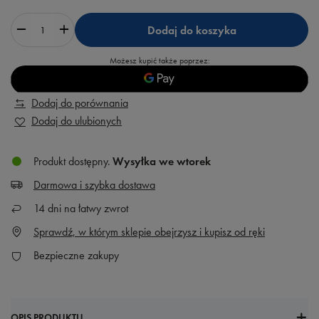
Dodaj do koszyka
Możesz kupić także poprzez:
Dodaj do porównania
Dodaj do ulubionych
Produkt dostępny
Wysyłka
we wtorek
Darmowa i szybka dostawa
14
dni na łatwy zwrot
Sprawdź, w którym sklepie obejrzysz i kupisz od ręki
Bezpieczne zakupy
OPIS PRODUKTU