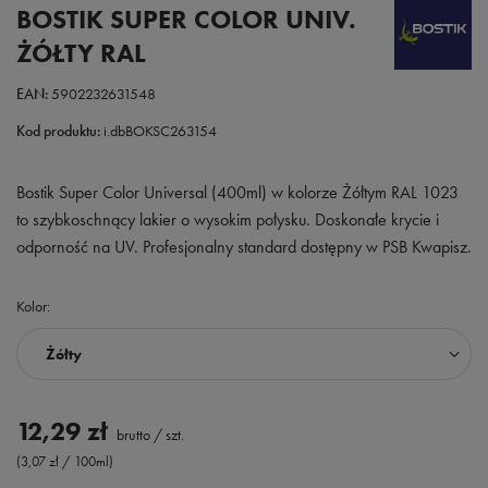
BOSTIK SUPER COLOR UNIV.
ŻÓŁTY RAL
EAN:
5902232631548
Kod produktu:
i.dbBOKSC263154
Bostik Super Color Universal (400ml) w kolorze Żółtym RAL 1023
to szybkoschnący lakier o wysokim połysku. Doskonałe krycie i
odporność na UV. Profesjonalny standard dostępny w PSB Kwapisz.
Kolor
Żółty
12,29 zł
brutto
/
szt.
(3,07 zł / 100ml)