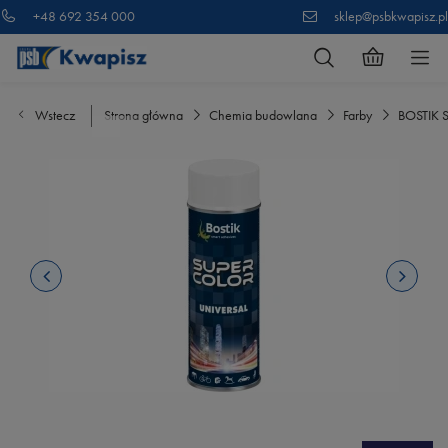
+48 692 354 000
sklep@psbkwapisz.pl
Wstecz
Strona główna
Chemia budowlana
Farby
BOSTIK 