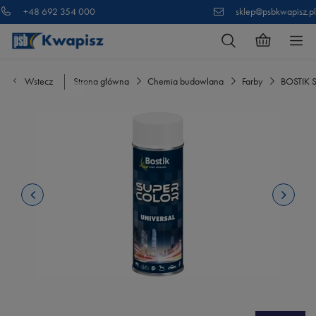
+48 692 354 000
sklep@psbkwapisz.pl
Wstecz
Strona główna
Chemia budowlana
Farby
BOSTIK 