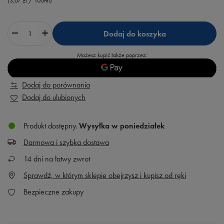
(3,07 zł / 100ml)
Dodaj do koszyka
Możesz kupić także poprzez:
Dodaj do porównania
Dodaj do ulubionych
Produkt dostępny
Wysyłka
w poniedziałek
Darmowa i szybka dostawa
14
dni na łatwy zwrot
Sprawdź, w którym sklepie obejrzysz i kupisz od ręki
Bezpieczne zakupy