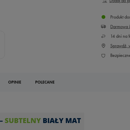
Dodaj do 
Produkt do
Darmowa i
14
dni na ł
Sprawdź, w
Bezpieczn
OPINIE
POLECANE
 –
SUBTELNY
BIAŁY MAT