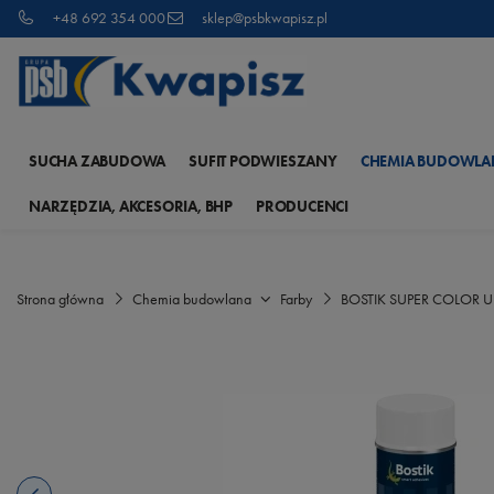
+48 692 354 000
sklep@psbkwapisz.pl
SUCHA ZABUDOWA
SUFIT PODWIESZANY
CHEMIA BUDOWLA
NARZĘDZIA, AKCESORIA, BHP
PRODUCENCI
Strona główna
Chemia budowlana
Farby
BOSTIK SUPER COLOR U