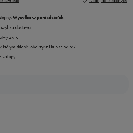
porównania
Dodaj do ulubionych
stępny
Wysyłka
w poniedziałek
 szybka dostawa
atwy zwrot
 którym sklepie obejrzysz i kupisz od ręki
e zakupy