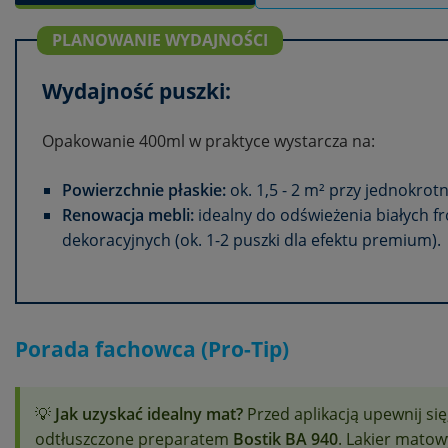
PLANOWANIE WYDAJNOŚCI
Wydajność puszki:
Opakowanie 400ml w praktyce wystarcza na:
Powierzchnie płaskie:
ok. 1,5 - 2 m² przy jednokrot
Renowacja mebli:
idealny do odświeżenia białych fr
dekoracyjnych (ok. 1-2 puszki dla efektu premium).
Porada fachowca (Pro-Tip)
💡
Jak uzyskać idealny mat?
Przed aplikacją upewnij się,
odtłuszczone preparatem
Bostik BA 940
. Lakier mato