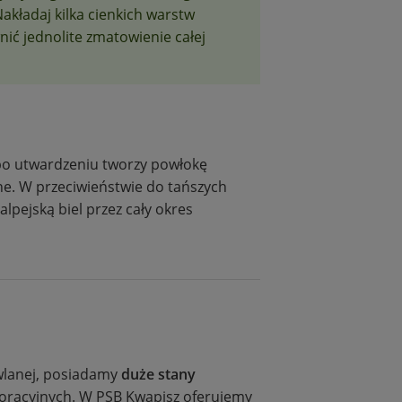
akładaj kilka cienkich warstw
nić jednolite zmatowienie całej
 po utwardzeniu tworzy powłokę
e. W przeciwieństwie do tańszych
alpejską biel przez cały okres
wlanej, posiadamy
duże stany
racyjnych. W PSB Kwapisz oferujemy