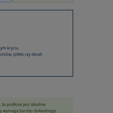
nym kryciu.
ontów, półek czy detali
 że podłoże jest idealnie
wy wymaga bardzo dokładnego