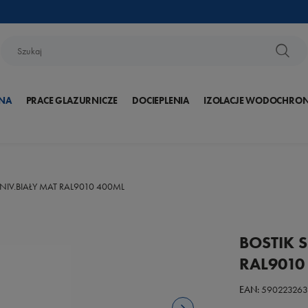
NA
PRACE GLAZURNICZE
DOCIEPLENIA
IZOLACJE WODOCHRO
NIV.BIAŁY MAT RAL9010 400ML
BOSTIK 
RAL9010
EAN:
590223263