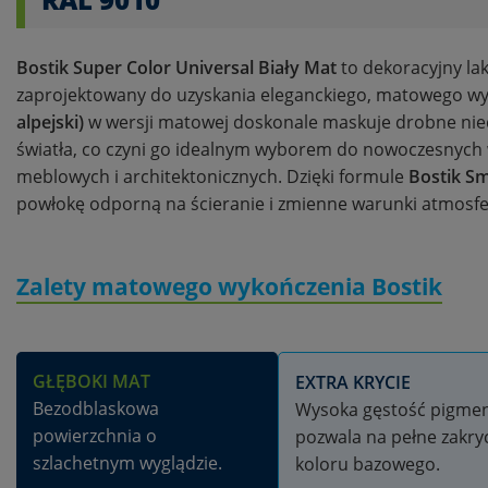
Bostik Super Color Universal Biały Mat
to dekoracyjny laki
zaprojektowany do uzyskania eleganckiego, matowego w
alpejski)
w wersji matowej doskonale maskuje drobne nied
światła, co czyni go idealnym wyborem do nowoczesnych w
meblowych i architektonicznych. Dzięki formule
Bostik S
powłokę odporną na ścieranie i zmienne warunki atmosfe
Zalety matowego wykończenia Bostik
GŁĘBOKI MAT
EXTRA KRYCIE
Bezodblaskowa
Wysoka gęstość pigme
powierzchnia o
pozwala na pełne zakry
szlachetnym wyglądzie.
koloru bazowego.