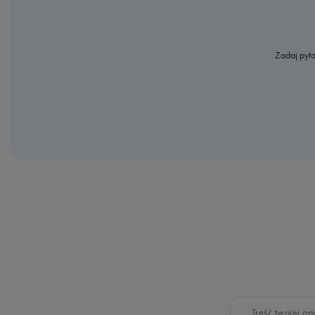
Zadaj pyta
Treść twojej opi