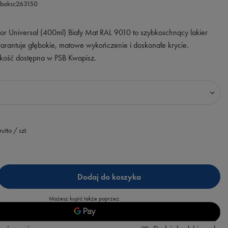
bboksc263150
lor Universal (400ml) Biały Mat RAL 9010 to szybkoschnący lakier
arantuje głębokie, matowe wykończenie i doskonałe krycie.
akość dostępna w PSB Kwapisz.
rutto
/
szt.
Dodaj do koszyka
Możesz kupić także poprzez: