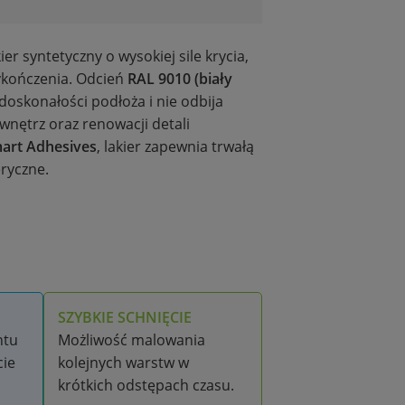
er syntetyczny o wysokiej sile krycia,
ykończenia. Odcień
RAL 9010 (biały
oskonałości podłoża i nie odbija
nętrz oraz renowacji detali
mart Adhesives
, lakier zapewnia trwałą
ryczne.
SZYBKIE SCHNIĘCIE
ntu
Możliwość malowania
cie
kolejnych warstw w
krótkich odstępach czasu.