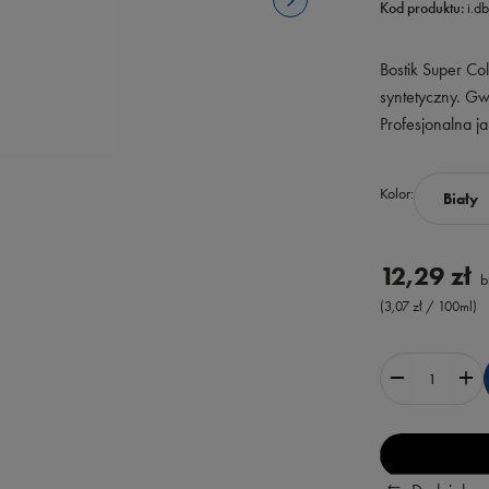
Kod produktu:
i.d
Bostik Super Co
syntetyczny. Gw
Profesjonalna j
Kolor
Biały
12,29 zł
b
(3,07 zł / 100ml)