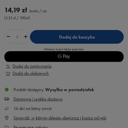
14,19 zł
brutto
/
szt.
(3,55 zł / 100ml)
Dodaj do koszyka
Możesz kupić także poprzez:
Dodaj do porównania
Dodaj do ulubionych
Produkt dostępny
Wysyłka
w poniedziałek
Darmowa i szybka dostawa
14
dni na łatwy zwrot
Sprawdź, w którym sklepie obejrzysz i kupisz od ręki
Bezpieczne zakupy