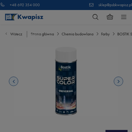
+48 692 354 000
sklep@psbkwapisz.pl
Wstecz
Strona główna
Chemia budowlana
Farby
BOSTIK 