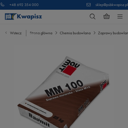
+48 692 354 000
sklep@psbkwapisz.pl
Wstecz
Strona główna
Chemia budowlana
Zaprawy budowla