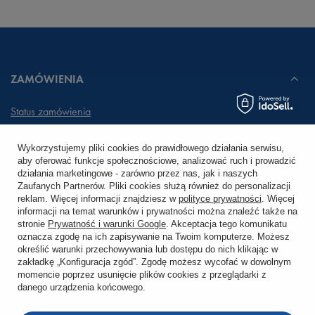
ZAMÓWIENIA
Status zamówienia
Śledzenie przesyłki
Wykorzystujemy pliki cookies do prawidłowego działania serwisu,
aby oferować funkcje społecznościowe, analizować ruch i prowadzić
Chcę zareklamować produkt
działania marketingowe - zarówno przez nas, jak i naszych
Zaufanych Partnerów. Pliki cookies służą również do personalizacji
Chcę zwrócić produkt
reklam. Więcej informacji znajdziesz w
polityce prywatności
. Więcej
informacji na temat warunków i prywatności można znaleźć także na
stronie
Prywatność i warunki Google
. Akceptacja tego komunikatu
Chcę wymienić towar
oznacza zgodę na ich zapisywanie na Twoim komputerze. Możesz
określić warunki przechowywania lub dostępu do nich klikając w
zakładkę „Konfiguracja zgód”. Zgodę możesz wycofać w dowolnym
KONTO
momencie poprzez usunięcie plików cookies z przeglądarki z
danego urządzenia końcowego.
REGULAMINY