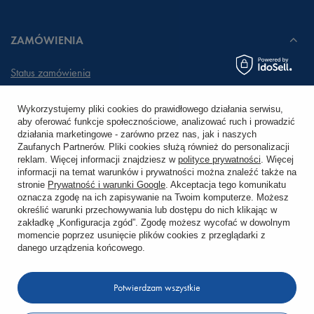
ZAMÓWIENIA
Status zamówienia
Śledzenie przesyłki
Wykorzystujemy pliki cookies do prawidłowego działania serwisu,
aby oferować funkcje społecznościowe, analizować ruch i prowadzić
Chcę zareklamować produkt
działania marketingowe - zarówno przez nas, jak i naszych
Zaufanych Partnerów. Pliki cookies służą również do personalizacji
Chcę zwrócić produkt
reklam. Więcej informacji znajdziesz w
polityce prywatności
. Więcej
informacji na temat warunków i prywatności można znaleźć także na
stronie
Prywatność i warunki Google
. Akceptacja tego komunikatu
Chcę wymienić towar
oznacza zgodę na ich zapisywanie na Twoim komputerze. Możesz
określić warunki przechowywania lub dostępu do nich klikając w
zakładkę „Konfiguracja zgód”. Zgodę możesz wycofać w dowolnym
KONTO
momencie poprzez usunięcie plików cookies z przeglądarki z
danego urządzenia końcowego.
REGULAMINY
Potwierdzam wszystkie
KONTAKT