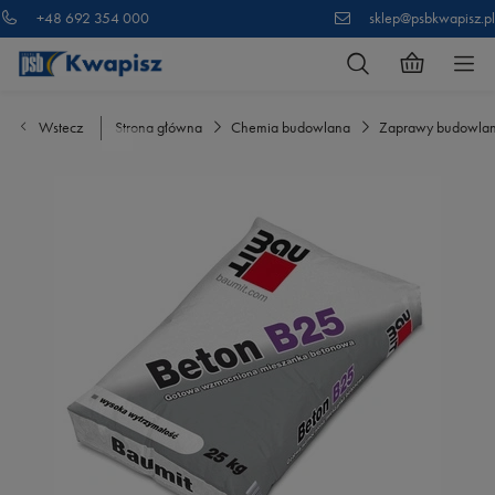
+48 692 354 000
sklep@psbkwapisz.pl
Wstecz
Strona główna
Chemia budowlana
Zaprawy budowla