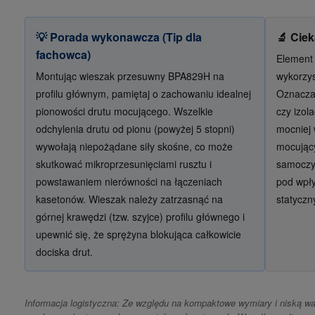
💡 Porada wykonawcza (Tip dla
🔬 Cie
fachowca)
Element
Montując wieszak przesuwny BPA829H na
wykorzys
profilu głównym, pamiętaj o zachowaniu idealnej
Oznacza 
pionowości drutu mocującego. Wszelkie
czy izol
odchylenia drutu od pionu (powyżej 5 stopni)
mocniej 
wywołają niepożądane siły skośne, co może
mocujący
skutkować mikroprzesunięciami rusztu i
samoczy
powstawaniem nierówności na łączeniach
pod wpł
kasetonów. Wieszak należy zatrzasnąć na
statyczn
górnej krawędzi (tzw. szyjce) profilu głównego i
upewnić się, że sprężyna blokująca całkowicie
dociska drut.
Informacja logistyczna: Ze względu na kompaktowe wymiary i niską wa