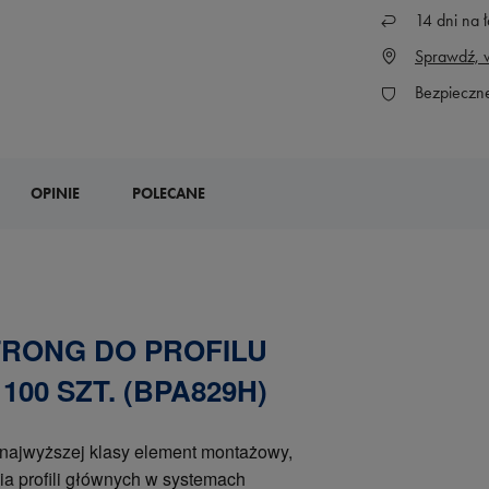
14
dni na ł
Sprawdź, w
Bezpieczn
OPINIE
POLECANE
RONG DO PROFILU
00 SZT. (BPA829H)
 najwyższej klasy element montażowy,
a profili głównych w systemach