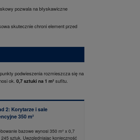
iskowy pozwala na błyskawiczne
owa skutecznie chroni element przed
unkty podwieszenia rozmieszcza się na
nosi ok.
0,7 sztuki na 1 m²
sufitu.
d 2: Korytarze i sale
encyjne 350 m²
ebowanie bazowe wynosi 350 m² x 0,7
= 245 sztuk. Uwzględniając konieczność