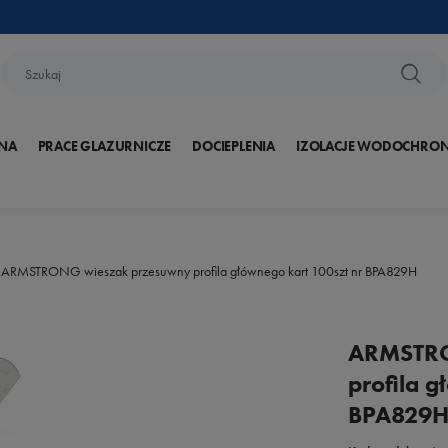
NA
PRACE GLAZURNICZE
DOCIEPLENIA
IZOLACJE WODOCHRO
ARMSTRONG wieszak przesuwny profila głównego kart 100szt nr BPA829H
ARMSTRO
profila g
BPA829