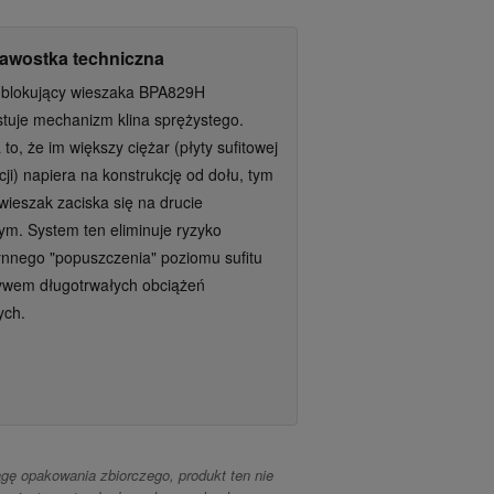
kawostka techniczna
 blokujący wieszaka BPA829H
tuje mechanizm klina sprężystego.
to, że im większy ciężar (płyty sufitowej
acji) napiera na konstrukcję od dołu, tym
wieszak zaciska się na drucie
m. System ten eliminuje ryzyko
nnego "popuszczenia" poziomu sufitu
ywem długotrwałych obciążeń
ych.
gę opakowania zbiorczego, produkt ten nie