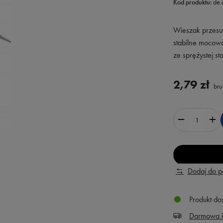
Kod produktu:
de
Wieszak przesuw
stabilne mocowa
ze sprężystej st
2,79 zł
bru
Dodaj do 
Produkt do
Darmowa i