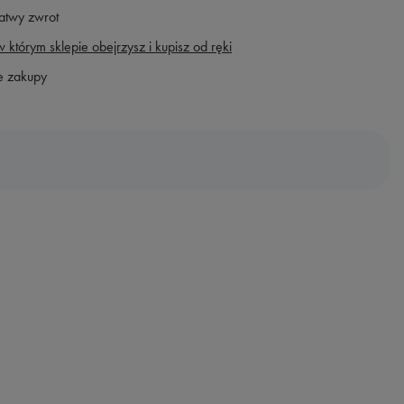
atwy zwrot
 którym sklepie obejrzysz i kupisz od ręki
e zakupy