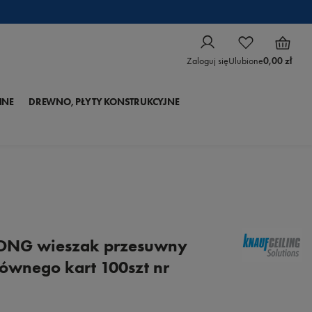
Zaloguj się
Ulubione
0,00 zł
NNE
DREWNO, PŁYTY KONSTRUKCYJNE
NG wieszak przesuwny
łównego kart 100szt nr
H