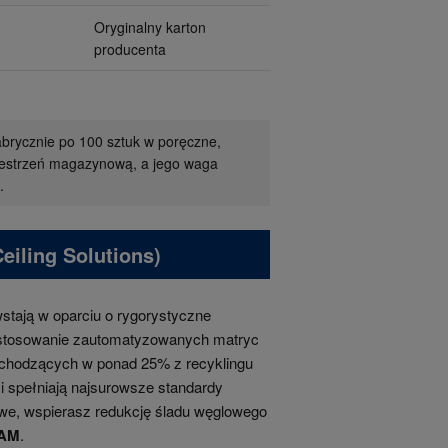
Oryginalny karton
producenta
brycznie po 100 sztuk w poręczne,
zestrzeń magazynową, a jego waga
.
eiling Solutions)
tają w oparciu o rygorystyczne
stosowanie zautomatyzowanych matryc
chodzących w ponad 25% z recyklingu
 i spełniają najsurowsze standardy
owe, wspierasz redukcję śladu węglowego
AM
.