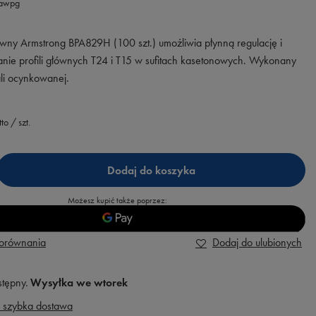
.awpg
ny Armstrong BPA829H (100 szt.) umożliwia płynną regulację i
nie profili głównych T24 i T15 w sufitach kasetonowych. Wykonany
ali ocynkowanej.
tto
/
szt.
Dodaj do koszyka
Możesz kupić także poprzez:
porównania
Dodaj do ulubionych
stępny
Wysyłka
we wtorek
 szybka dostawa