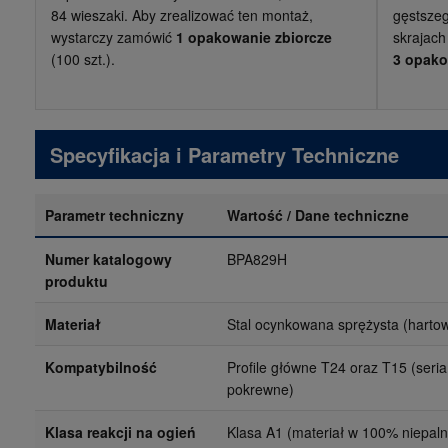
84 wieszaki. Aby zrealizować ten montaż,
gęstszeg
wystarczy zamówić
1 opakowanie zbiorcze
skrajach
(100 szt.).
3 opako
Specyfikacja i Parametry Techniczne
Parametr techniczny
Wartość / Dane techniczne
Numer katalogowy
BPA829H
produktu
Materiał
Stal ocynkowana sprężysta (harto
Kompatybilność
Profile główne T24 oraz T15 (seria
pokrewne)
Klasa reakcji na ogień
Klasa A1 (materiał w 100% niepaln