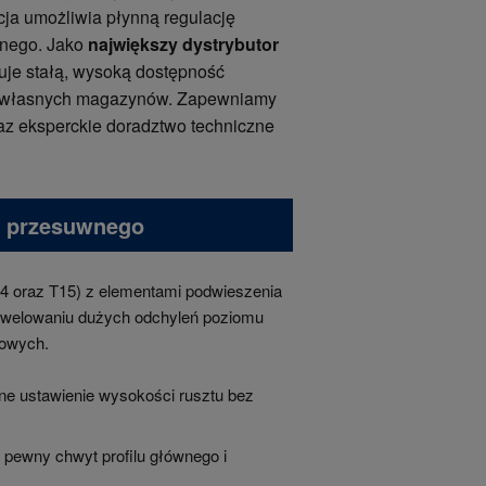
ja umożliwia płynną regulację
śnego. Jako
największy dystrybutor
je stałą, wysoką dostępność
o z własnych magazynów. Zapewniamy
az eksperckie doradztwo techniczne
ka przesuwnego
24 oraz T15) z elementami podwieszenia
 niwelowaniu dużych odchyleń poziomu
lowych.
ne ustawienie wysokości rusztu bez
 pewny chwyt profilu głównego i