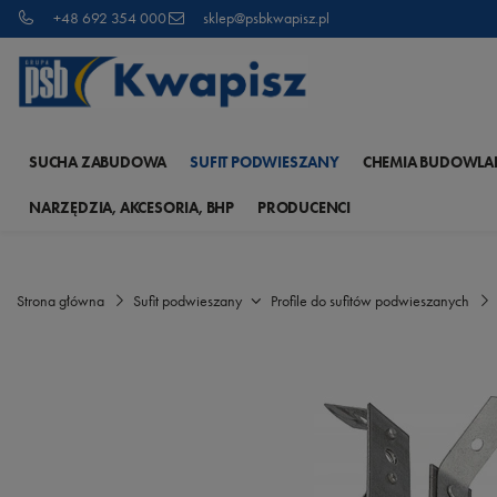
+48 692 354 000
sklep@psbkwapisz.pl
SUCHA ZABUDOWA
SUFIT PODWIESZANY
CHEMIA BUDOWLA
NARZĘDZIA, AKCESORIA, BHP
PRODUCENCI
Strona główna
Sufit podwieszany
Profile do sufitów podwieszanych