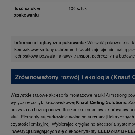
Ilość sztuk w
100 sztuk
opakowaniu
Informacja logistyczna pakowania:
Wieszaki pakowane są fa
kompaktowe kartony ochronne. Produkt zajmuje minimalną pr
jednostkowa pozwala na łatwy transport podręczny na budowie
Zrównoważony rozwój i ekologia (Knauf C
Wszystkie stalowe akcesoria montażowe marki Armstrong pows
wytyczne polityki środowiskowej
Knauf Ceiling Solutions
. Za
pozwala na bezodpadowe tłoczenie elementów z surowców po
stali. Elementy są całkowicie wolne od substancji toksycznych
czystości emisyjnej. Wybierając oryginalne akcesoria system
inwestycji ubiegających się o ekocertyfikaty
LEED
oraz
BREE