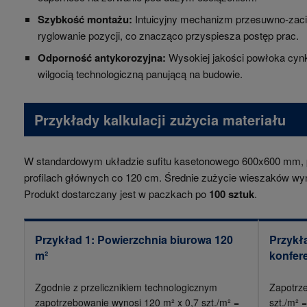
Szybkość montażu:
Intuicyjny mechanizm przesuwno-zac
ryglowanie pozycji, co znacząco przyspiesza postęp prac.
Odporność antykorozyjna:
Wysokiej jakości powłoka cynk
wilgocią technologiczną panującą na budowie.
Przykłady kalkulacji zużycia materiału
W standardowym układzie sufitu kasetonowego 600x600 mm, p
profilach głównych co 120 cm. Średnie zużycie wieszaków wy
Produkt dostarczany jest w paczkach po
100 sztuk
.
Przykład 1: Powierzchnia biurowa 120
Przykła
m²
konfer
Zgodnie z przelicznikiem technologicznym
Zapotrz
zapotrzebowanie wynosi 120 m² x 0,7 szt./m² =
szt./m² 