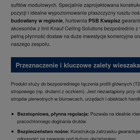
sufitów modułowych. Specjalnie zaprojektowana konstrukc
pozycji i idealne wypoziomowanie płaszczyzny rusztu no
budowlany w regionie
, hurtownia
PSB Kwapisz
gwarantu
akcesoriów z linii Knauf Ceiling Solutions bezpośredni
pełną płynność dostaw na duże inwestycje komercyjne or
naszego zespołu.
Przeznaczenie i kluczowe zalety wiesza
Produkt służy do bezpośredniego łączenia profili głównych (T
stropowego (np. drutami z oczkiem). Jest niezastąpiony przy
stropów pierwotnych w biurowcach, urzędach i obiektach hand
Bezstopniowa, płynna regulacja:
Pozwala na idealnie rów
pracochłonnego doginania drutów.
Bezpieczeństwo nośne:
Konstrukcja zatrzasku gwarantuje
odporność na zerwanie pod dużym obciążeniem.