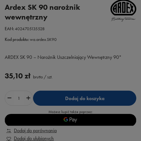
Ardex SK 90 narożnik
wewnętrzny
EAN:
4024705135528
Kod produktu:
wa.ardex.SK90
ARDEX SK 90 – Narożnik Uszczelniający Wewnętrzny 90°
35,10 zł
brutto
/
szt.
Dodaj do koszyka
Możesz kupić także poprzez:
Dodaj do porównania
Dodaj do ulubionych