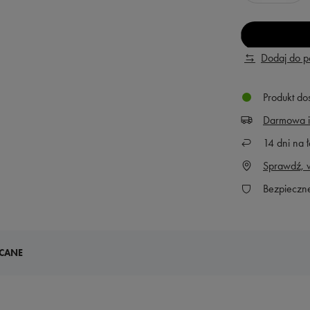
Dodaj do 
Produkt do
Darmowa i
14
dni na ł
Sprawdź, w
Bezpieczn
CANE