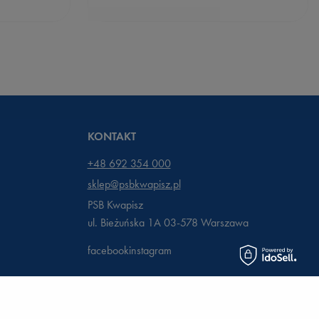
KONTAKT
+48 692 354 000
sklep@psbkwapisz.pl
PSB Kwapisz
ul. Bieżuńska 1A 03-578
Warszawa
facebook
instagram