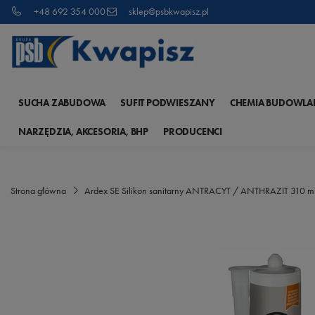
+48 692 354 000
sklep@psbkwapisz.pl
SUCHA ZABUDOWA
SUFIT PODWIESZANY
CHEMIA BUDOWLA
NARZĘDZIA, AKCESORIA, BHP
PRODUCENCI
Strona główna
Ardex SE Silikon sanitarny ANTRACYT / ANTHRAZIT 310 m