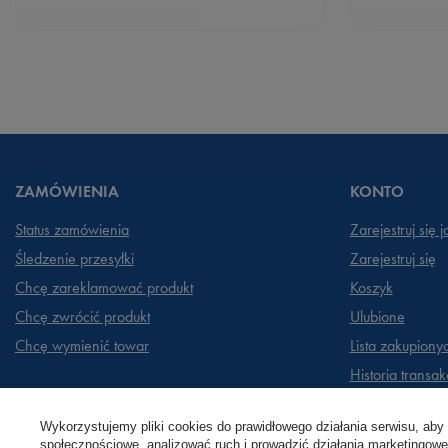
ZAMÓWIENIA
KONTO
Status zamówienia
Zarejestruj się 
Śledzenie przesyłki
Zarejestruj się
Chcę zareklamować produkt
Koszyk
Chcę zwrócić produkt
Ulubione
Chcę wymienić towar
Lista zakupiony
Historia transakc
Moje rabaty
Wykorzystujemy pliki cookies do prawidłowego działania serwisu, aby
Newsletter
społecznościowe, analizować ruch i prowadzić działania marketingowe 