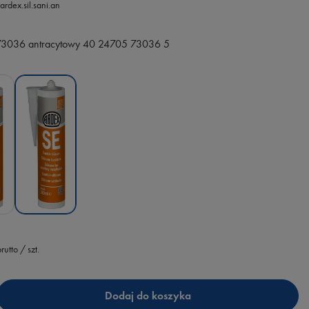
ardex.sil.sani.an
 73036 antracytowy 40 24705 73036 5
rutto
/
szt.
Dodaj do koszyka