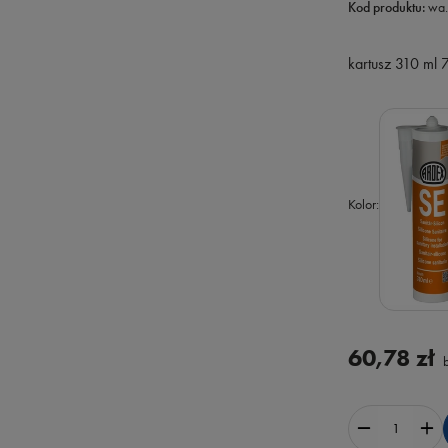
Kod produktu:
wa.
kartusz 310 ml
Kolor
60,78 zł
b