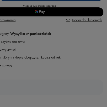
Możesz kupić także poprzez:
porównania
Dodaj do ulubionych
stępny
Wysyłka
w poniedziałek
 szybka dostawa
atwy zwrot
 którym sklepie obejrzysz i kupisz od ręki
e zakupy