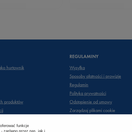
REGULAMINY
jako hurtownik
Wysyłka
Sposoby płatności i prowizje
Regulamin
Polityka prywatności
ch produktów
Odstąpienie od umowy
ji
Zarządzaj plikami cookie
 oferować funkcje
- zarówno przez nas, jak i