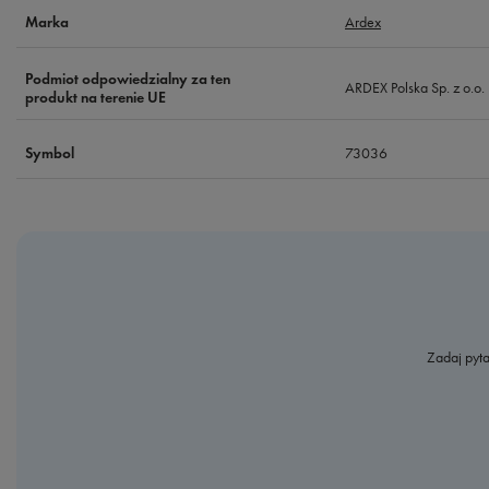
Ardex
Marka
Podmiot odpowiedzialny za ten
ARDEX Polska Sp. z o.o.
produkt na terenie UE
73036
Symbol
Zadaj pyta