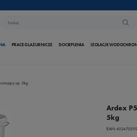
NA
PRACE GLAZURNICZE
DOCIEPLENIA
IZOLACJE WODOCHRO
runtujący op. 5kg
Ardex P5
5kg
EAN:
402470559