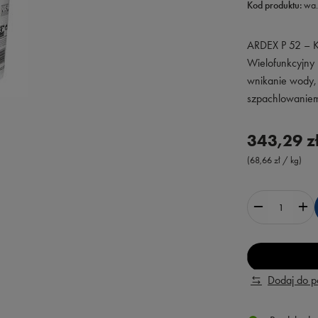
Kod produktu:
wa.
ARDEX P 52 – K
Wielofunkcyjny 
wnikanie wody,
szpachlowaniem 
343,29 z
(68,66 zł / kg)
Dodaj do 