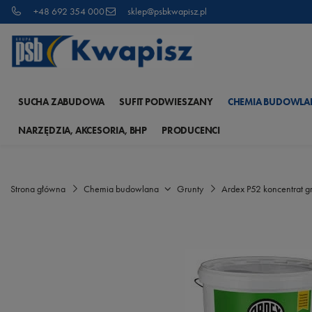
+48 692 354 000
sklep@psbkwapisz.pl
SUCHA ZABUDOWA
SUFIT PODWIESZANY
CHEMIA BUDOWLA
NARZĘDZIA, AKCESORIA, BHP
PRODUCENCI
Strona główna
Chemia budowlana
Grunty
Ardex P52 koncentrat g