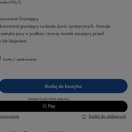
ardex.P52/5
oncentrat Gruntujący
koncentrat gruntujący na bazie żywic syntetycznych. Hamuje
 zamyka pory w podłożu i tworzy mostek szczepny przed
lub klejeniem.
ł
brutto
/
opakowanie
Dodaj do koszyka
Możesz kupić także poprzez:
porównania
Dodaj do ulubionych