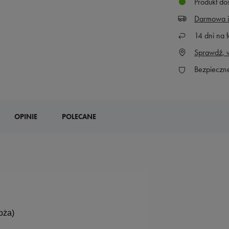
Produkt do
Darmowa i
14
dni na ł
Sprawdź, w
Bezpieczn
OPINIE
POLECANE
oża)