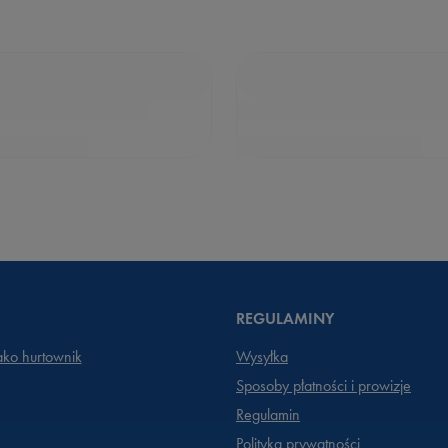
REGULAMINY
jako hurtownik
Wysyłka
Sposoby płatności i prowizje
Regulamin
Polityka prywatności