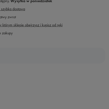
stępny
Wysyłka
w poniedziałek
 szybka dostawa
atwy zwrot
 którym sklepie obejrzysz i kupisz od ręki
e zakupy