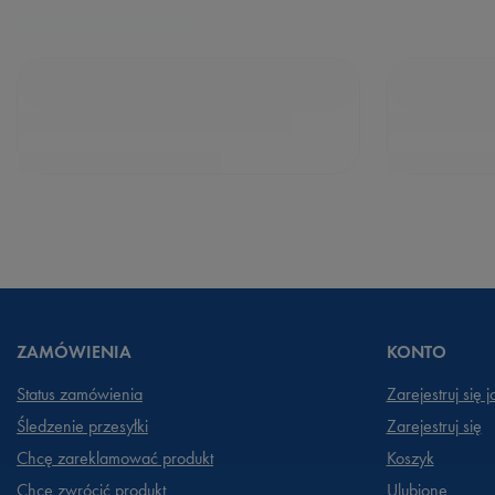
ZAMÓWIENIA
KONTO
Status zamówienia
Zarejestruj się 
Śledzenie przesyłki
Zarejestruj się
Chcę zareklamować produkt
Koszyk
Chcę zwrócić produkt
Ulubione