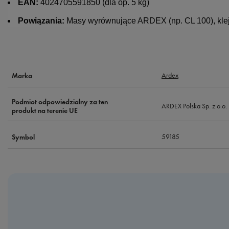
EAN:
4024705591850 (dla op. 5 kg)
Powiązania:
Masy wyrównujące ARDEX (np. CL 100), kleje 
Ardex
Marka
Podmiot odpowiedzialny za ten
ARDEX Polska Sp. z o.o.
produkt na terenie UE
59185
Symbol