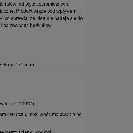
eriałów: od płytek ceramicznych,
sztuczne. Produkt wiąże pod wpływem
, co sprawia, że idealnie nadaje się do
 i na zewnątrz budynków.
zekroju 5x5 mm).
wale do +200°C).
brak skurczu, możliwość malowania po
wnątrz; ściany i podłogi.