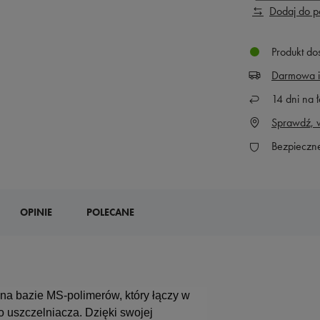
Dodaj do 
Produkt do
Darmowa i
14
dni na ł
Sprawdź, w
Bezpieczn
OPINIE
POLECANE
 na bazie MS-polimerów, który łączy w
 uszczelniacza. Dzięki swojej