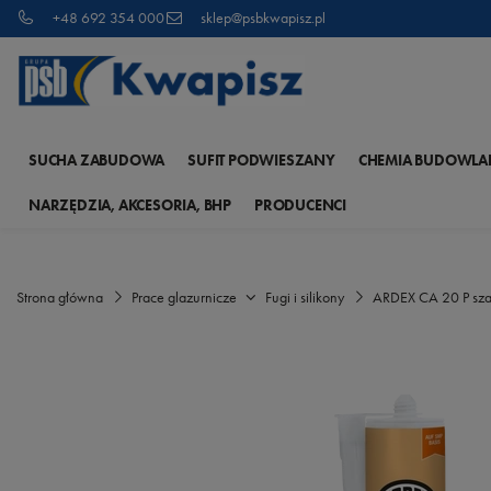
+48 692 354 000
sklep@psbkwapisz.pl
SUCHA ZABUDOWA
SUFIT PODWIESZANY
CHEMIA BUDOWLA
NARZĘDZIA, AKCESORIA, BHP
PRODUCENCI
Strona główna
Prace glazurnicze
Fugi i silikony
ARDEX CA 20 P sza