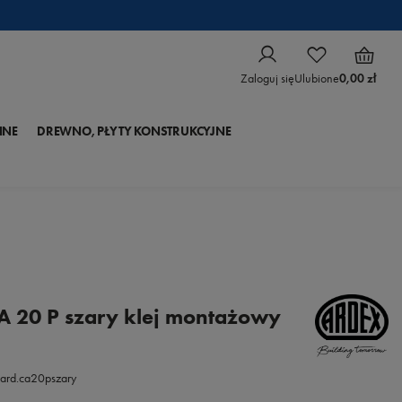
Zaloguj się
Ulubione
0,00 zł
NNE
DREWNO, PŁYTY KONSTRUKCYJNE
 20 P szary klej montażowy
ard.ca20pszary