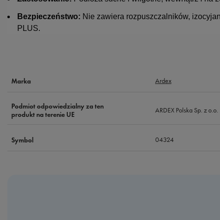
Bezpieczeństwo:
Nie zawiera rozpuszczalników, izocyj
PLUS.
Ardex
Marka
Podmiot odpowiedzialny za ten
ARDEX Polska Sp. z o.o.
produkt na terenie UE
04324
Symbol