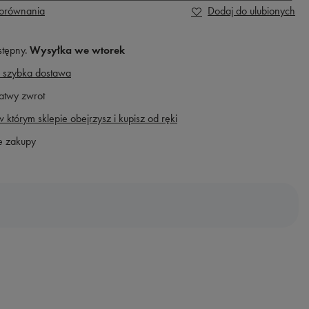
porównania
Dodaj do ulubionych
stępny
Wysyłka
we wtorek
 szybka dostawa
atwy zwrot
 którym sklepie obejrzysz i kupisz od ręki
e zakupy