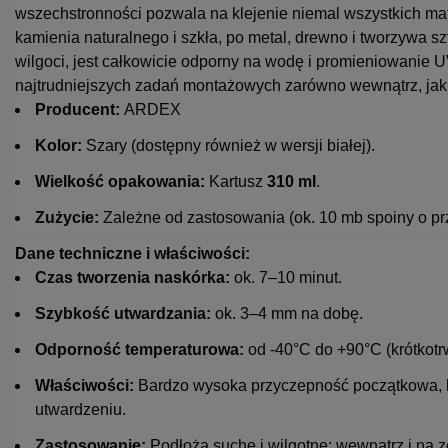
wszechstronności pozwala na klejenie niemal wszystkich mat
kamienia naturalnego i szkła, po metal, drewno i tworzywa 
wilgoci, jest całkowicie odporny na wodę i promieniowanie UV
najtrudniejszych zadań montażowych zarówno wewnątrz, jak
Producent:
ARDEX
Kolor:
Szary (dostępny również w wersji białej).
Wielkość opakowania:
Kartusz
310 ml
.
Zużycie:
Zależne od zastosowania (ok. 10 mb spoiny o pr
Dane techniczne i właściwości:
Czas tworzenia naskórka:
ok. 7–10 minut.
Szybkość utwardzania:
ok. 3–4 mm na dobę.
Odporność temperaturowa:
od -40°C do +90°C (krótkotr
Właściwości:
Bardzo wysoka przyczepność początkowa, 
utwardzeniu.
Zastosowanie:
Podłoża suche i wilgotne; wewnątrz i na ze