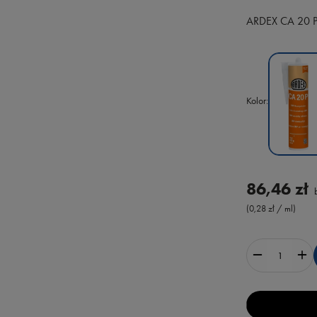
ARDEX CA 20 P 
Kolor
86,46 zł
b
(0,28 zł / ml)