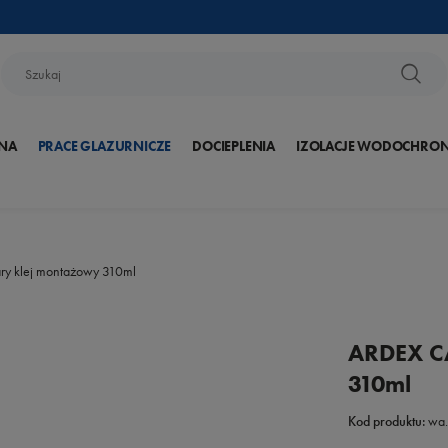
NA
PRACE GLAZURNICZE
DOCIEPLENIA
IZOLACJE WODOCHRO
ry klej montażowy 310ml
ARDEX CA
310ml
Kod produktu:
wa.