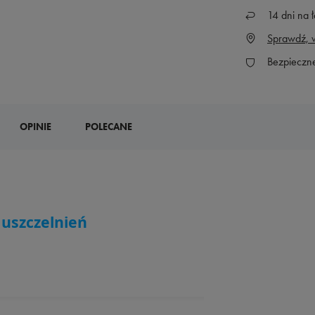
14
dni na ł
Sprawdź, w
Bezpieczn
OPINIE
POLECANE
 uszczelnień