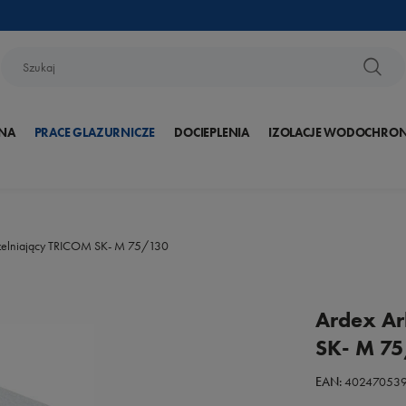
NA
PRACE GLAZURNICZE
DOCIEPLENIA
IZOLACJE WODOCHRO
czelniający TRICOM SK- M 75/130
Ardex Ar
SK- M 7
EAN:
40247053