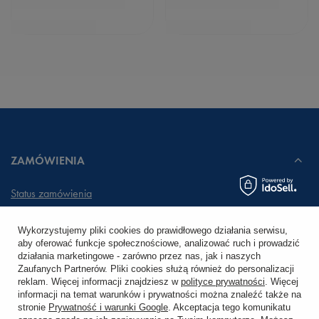
ZAMÓWIENIA
Status zamówienia
Śledzenie przesyłki
Wykorzystujemy pliki cookies do prawidłowego działania serwisu,
aby oferować funkcje społecznościowe, analizować ruch i prowadzić
Chcę zareklamować produkt
działania marketingowe - zarówno przez nas, jak i naszych
Zaufanych Partnerów. Pliki cookies służą również do personalizacji
Chcę zwrócić produkt
reklam. Więcej informacji znajdziesz w
polityce prywatności
. Więcej
informacji na temat warunków i prywatności można znaleźć także na
stronie
Prywatność i warunki Google
. Akceptacja tego komunikatu
Chcę wymienić towar