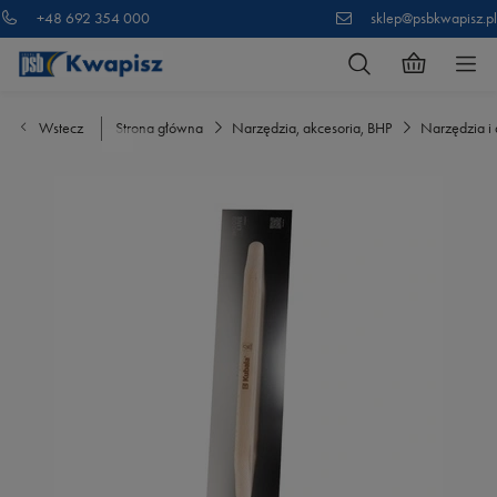
+48 692 354 000
sklep@psbkwapisz.pl
Wstecz
Strona główna
Narzędzia, akcesoria, BHP
Narzędzia i 