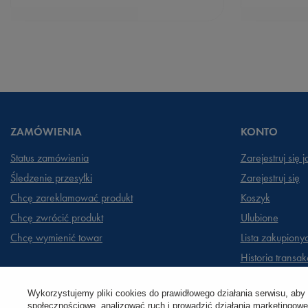
ZAMÓWIENIA
KONTO
Status zamówienia
Zarejestruj się 
Śledzenie przesyłki
Zarejestruj się
Chcę zareklamować produkt
Koszyk
Chcę zwrócić produkt
Ulubione
Chcę wymienić towar
Lista zakupiony
Historia transakc
Moje rabaty
Wykorzystujemy pliki cookies do prawidłowego działania serwisu, aby
Newsletter
społecznościowe, analizować ruch i prowadzić działania marketingowe 