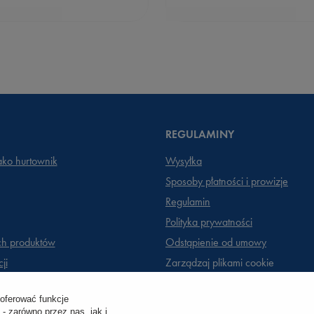
REGULAMINY
jako hurtownik
Wysyłka
Sposoby płatności i prowizje
Regulamin
Polityka prywatności
ch produktów
Odstąpienie od umowy
ji
Zarządzaj plikami cookie
 oferować funkcje
- zarówno przez nas, jak i