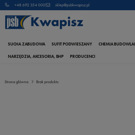
+48 692 354 000
sklep@psbkwapisz.pl
SUCHA ZABUDOWA
SUFIT PODWIESZANY
CHEMIA BUDOWLA
NARZĘDZIA, AKCESORIA, BHP
PRODUCENCI
Strona główna
Brak produktu