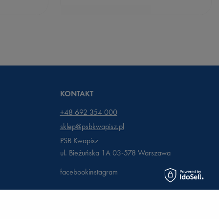
KONTAKT
+48 692 354 000
sklep@psbkwapisz.pl
PSB Kwapisz
ul. Bieżuńska 1A 03-578
Warszawa
facebook
instagram