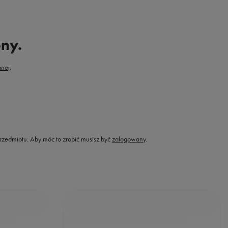
ony.
nej
.
przedmiotu. Aby móc to zrobić musisz być
zalogowany
.